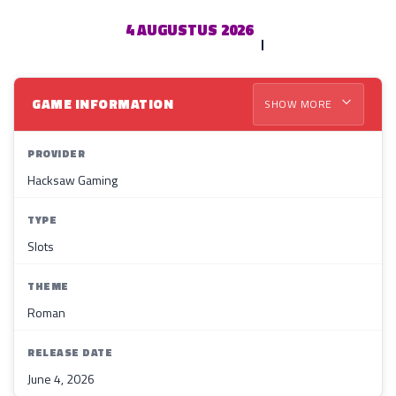
4 AUGUSTUS 2026
GAME INFORMATION
SHOW MORE
PROVIDER
Hacksaw Gaming
TYPE
Slots
THEME
Roman
RELEASE DATE
June 4, 2026