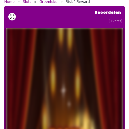
Home
»
Slots
»
Greentube
»
Risk 4 Reward
Beoordelen
(
0
Votes)