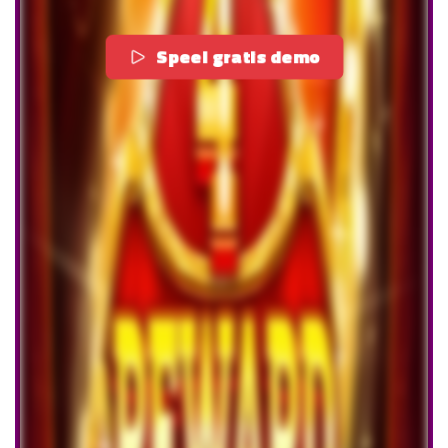
Speel gratis demo