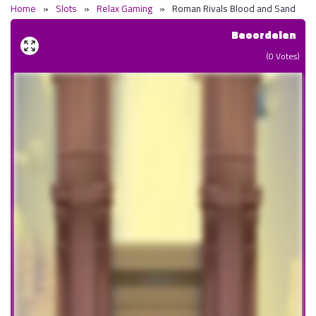
Home
»
Slots
»
Relax Gaming
»
Roman Rivals Blood and Sand
Beoordelen
(
0
Votes)