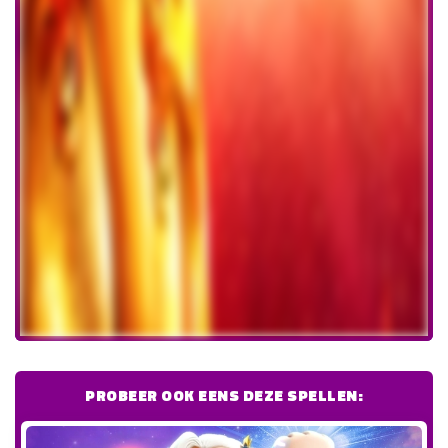
PROBEER OOK EENS DEZE SPELLEN: