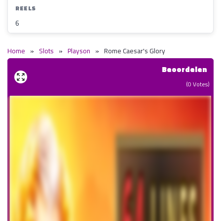
REELS
6
Home
»
Slots
»
Playson
»
Rome Caesar's Glory
Beoordelen
(
0
Votes)