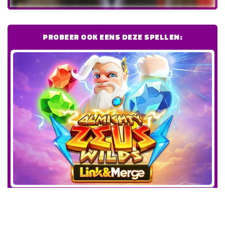
PROBEER OOK EENS DEZE SPELLEN: