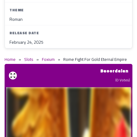
THEME
Roman
RELEASE DATE
February 24, 2025
Home
»
Slots
»
Foxium
»
Rome Fight For Gold Eternal Empire
Beoordelen
(
0
Votes)