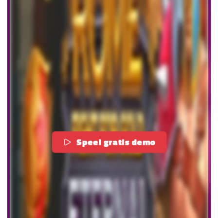
Speel gratis demo