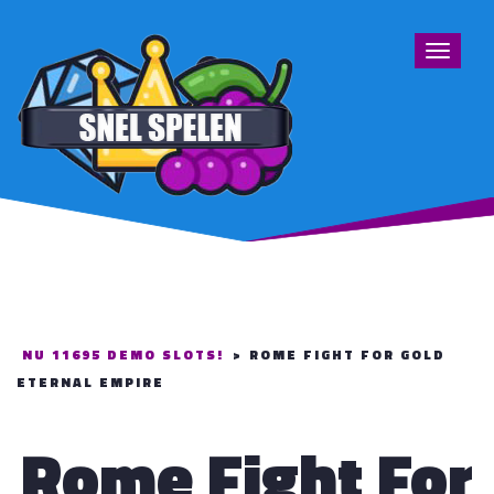
Toggle
navigat
NU 11695 DEMO SLOTS!
>
ROME FIGHT FOR GOLD
ETERNAL EMPIRE
Rome Fight For