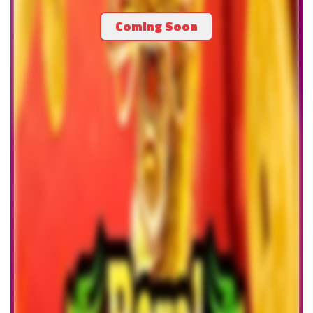
Coming Soon