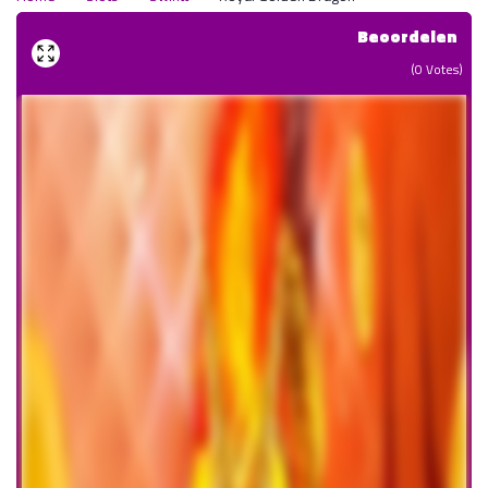
Beoordelen
(
0
Votes)