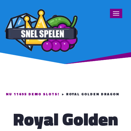
Toggle
navigat
NU 11695 DEMO SLOTS!
>
ROYAL GOLDEN DRAGON
Royal Golden