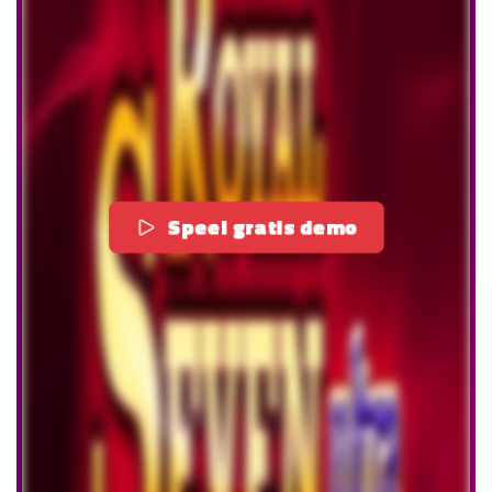
Speel gratis demo