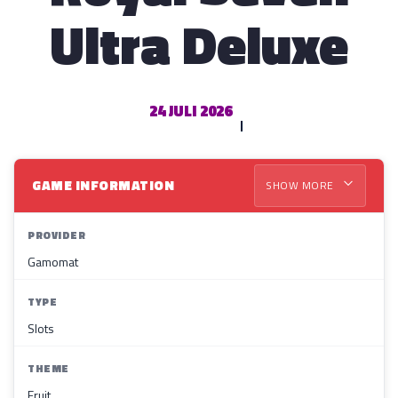
Ultra Deluxe
24 JULI 2026
GAME INFORMATION
SHOW MORE
PROVIDER
Gamomat
TYPE
Slots
THEME
Fruit