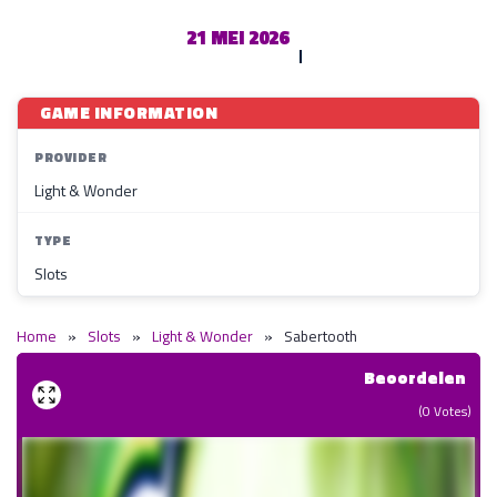
21 MEI 2026
GAME INFORMATION
PROVIDER
Light & Wonder
TYPE
Slots
Home
»
Slots
»
Light & Wonder
»
Sabertooth
Beoordelen
(
0
Votes)