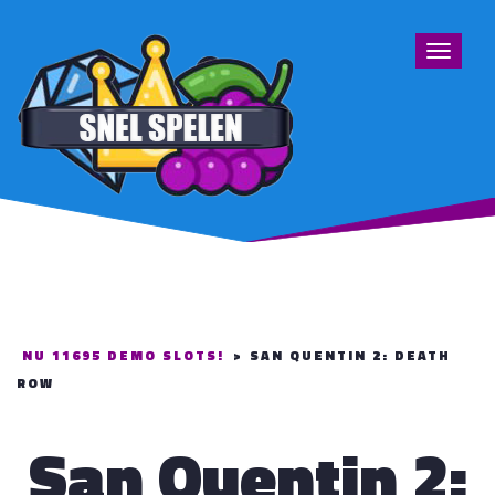
Toggle
navigat
NU 11695 DEMO SLOTS!
>
SAN QUENTIN 2: DEATH
ROW
San Quentin 2: