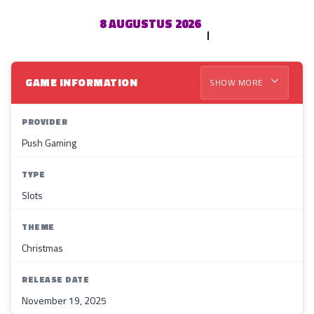
8 AUGUSTUS 2026
GAME INFORMATION
SHOW MORE
PROVIDER
Push Gaming
TYPE
Slots
THEME
Christmas
RELEASE DATE
November 19, 2025