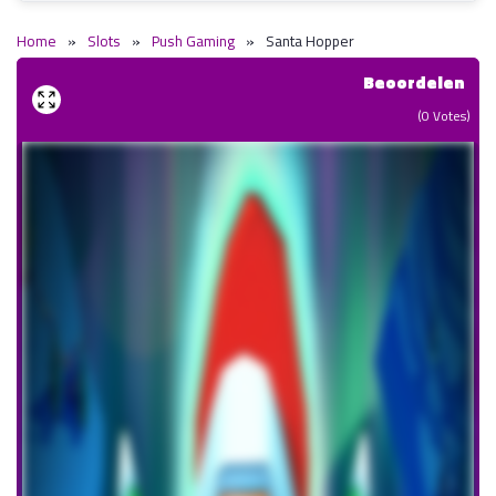
Home
»
Slots
»
Push Gaming
»
Santa Hopper
Beoordelen
(
0
Votes)