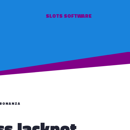
SLOTS SOFTWARE
 BONANZA
ss Jackpot