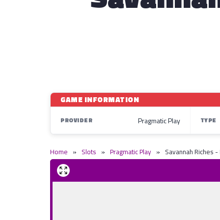
GAME INFORMATION
Pragmatic Play
PROVIDER
TYPE
Home
»
Slots
»
Pragmatic Play
»
Savannah Riches - 