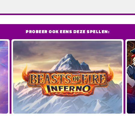
PROBEER OOK EENS DEZE SPELLEN: