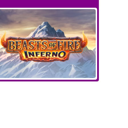
VOLGENDE
Saxon