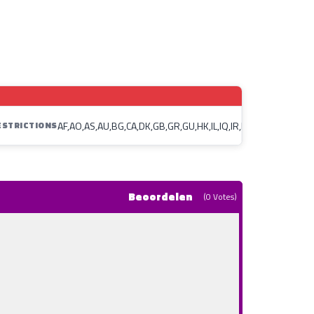
AF,AO,AS,AU,BG,CA,DK,GB,GR,GU,HK,IL,IQ,IR,LT,MP,MT,NI,NL,N
ESTRICTIONS
Beoordelen
(
0
Votes)