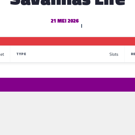
21 MEI 2026
et
Slots
TYPE
R