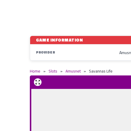
GAME INFORMATION
Amusn
PROVIDER
Home
»
Slots
»
Amusnet
»
Savannas Life