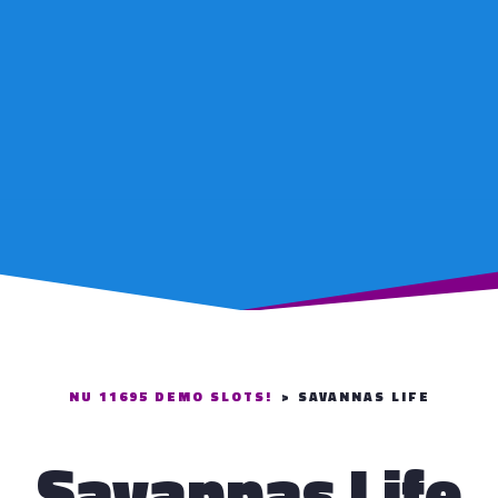
NU 11695 DEMO SLOTS!
>
SAVANNAS LIFE
Savannas Life