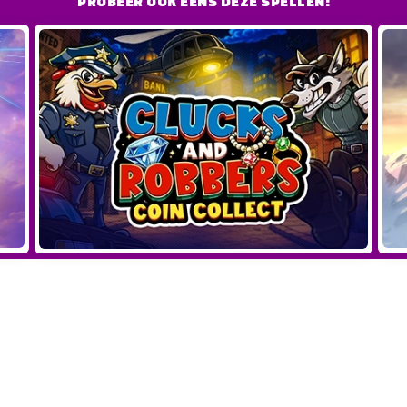
PROBEER OOK EENS DEZE SPELLEN:
ice