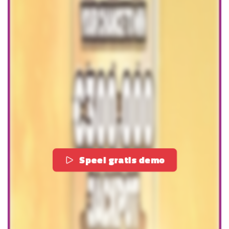
Speel gratis demo