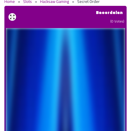
Home
»
Slots
»
Hacksaw Gaming
»
Secret Order
Beoordelen
(
0
Votes)