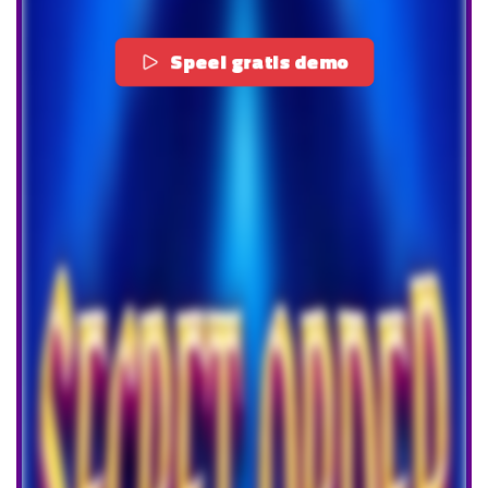
Speel gratis demo