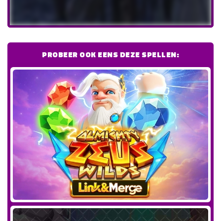
PROBEER OOK EENS DEZE SPELLEN: