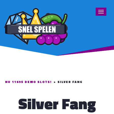
Toggle
navigat
NU 11695 DEMO SLOTS!
>
SILVER FANG
Silver Fang