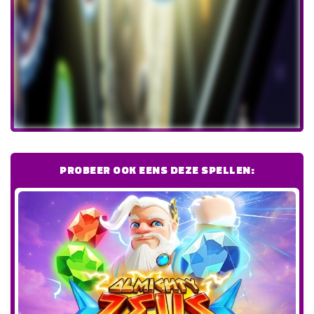
PROBEER OOK EENS DEZE SPELLEN: