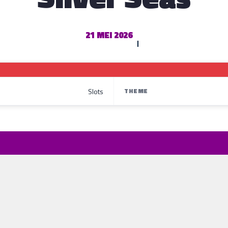
21 MEI 2026
Slots
THEME