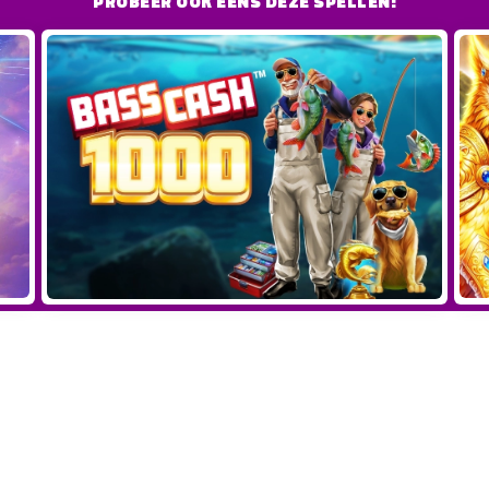
PROBEER OOK EENS DEZE SPELLEN: