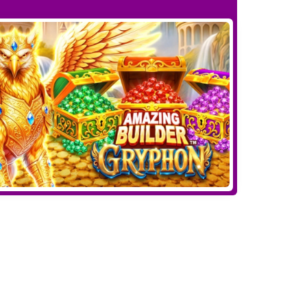
VOLGENDE
Sinbad