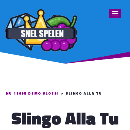
Toggle
navigat
NU 11695 DEMO SLOTS!
>
SLINGO ALLA TU
Slingo Alla Tu