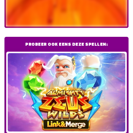
PROBEER OOK EENS DEZE SPELLEN: