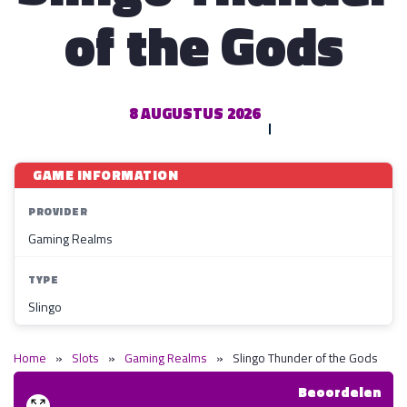
of the Gods
8 AUGUSTUS 2026
GAME INFORMATION
PROVIDER
Gaming Realms
TYPE
Slingo
Home
»
Slots
»
Gaming Realms
»
Slingo Thunder of the Gods
Beoordelen