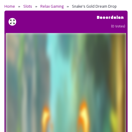
Home
»
Slots
»
Relax Gaming
»
Snake's Gold Dream Drop
Beoordelen
(
0
Votes)