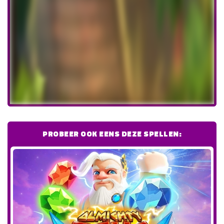
PROBEER OOK EENS DEZE SPELLEN: