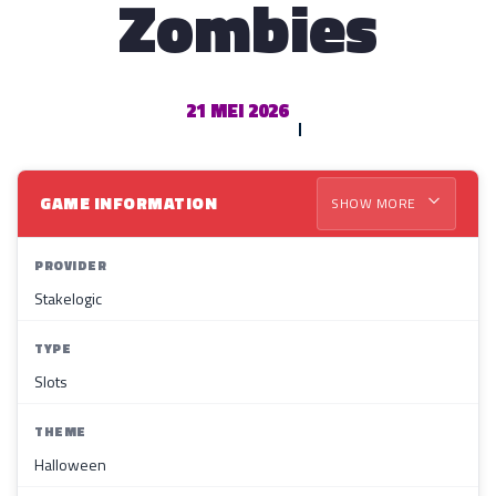
Zombies
21 MEI 2026
GAME INFORMATION
SHOW MORE
PROVIDER
Stakelogic
TYPE
Slots
THEME
Halloween