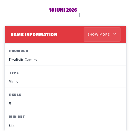
18 JUNI 2026
GAME INFORMATION
SHOW MORE
PROVIDER
Realistic Games
TYPE
Slots
REELS
5
MIN BET
0.2