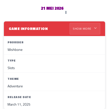
21 MEI 2026
GAME INFORMATION
SHOW MORE
PROVIDER
Wishbone
TYPE
Slots
THEME
Adventure
RELEASE DATE
March 11, 2025