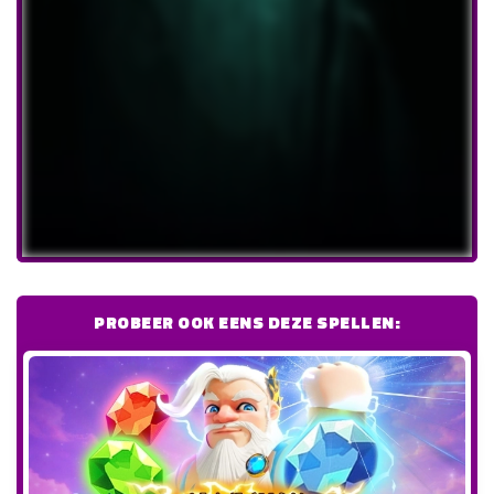
PROBEER OOK EENS DEZE SPELLEN: