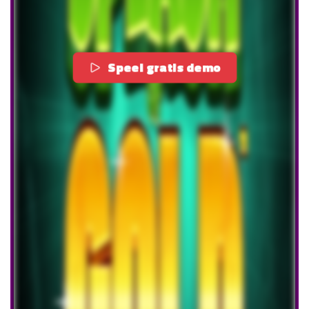
Speel gratis demo