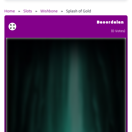
Home
»
Slots
»
Wishbone
»
Splash of Gold
Beoordelen
(
0
Votes)