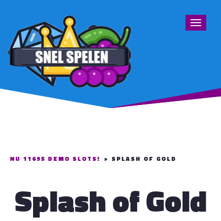
Toggle
navigat
NU 11695 DEMO SLOTS!
>
SPLASH OF GOLD
Splash of Gold