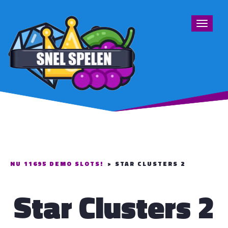
Toggle
navigat
NU 11695 DEMO SLOTS!
>
STAR CLUSTERS 2
Star Clusters 2