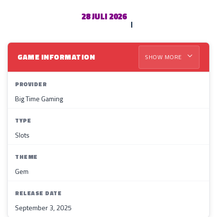
28 JULI 2026
GAME INFORMATION
SHOW MORE
PROVIDER
Big Time Gaming
TYPE
Slots
THEME
Gem
RELEASE DATE
September 3, 2025