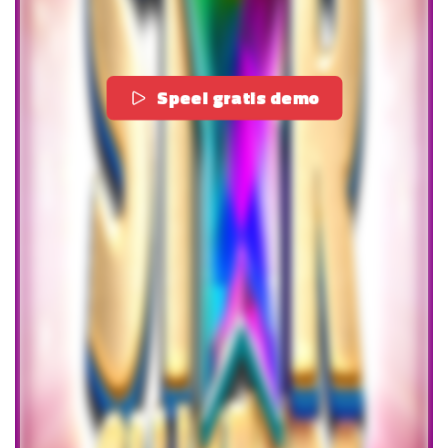
Speel gratis demo