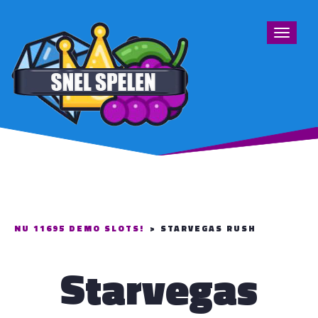
Toggle
navigat
NU 11695 DEMO SLOTS!
>
STARVEGAS RUSH
Starvegas