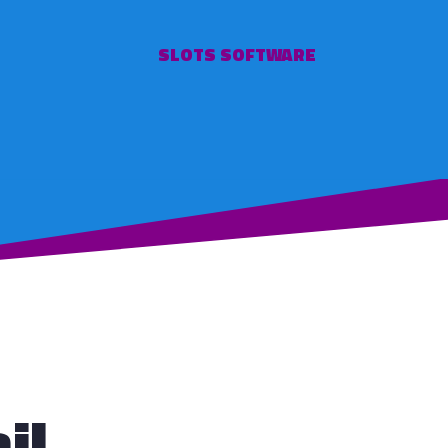
SLOTS SOFTWARE
il