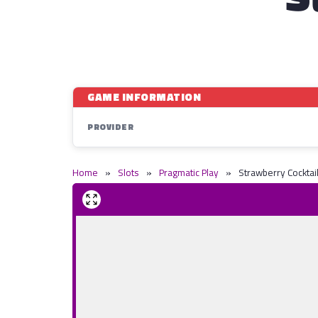
GAME INFORMATION
PROVIDER
Home
»
Slots
»
Pragmatic Play
»
Strawberry Cocktai