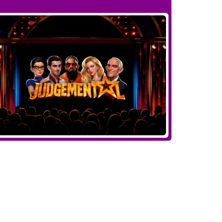
VOLGENDE
iggy Prizes Wand of Riches