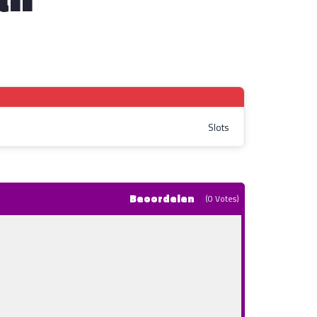
Slots
Beoordelen
(
0
Votes)