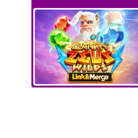
VORIGE
Epic Crown 10