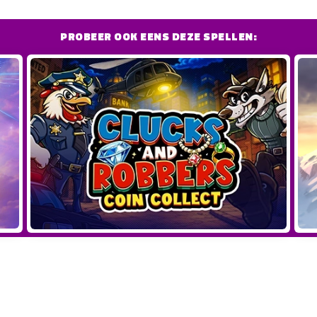
PROBEER OOK EENS DEZE SPELLEN: