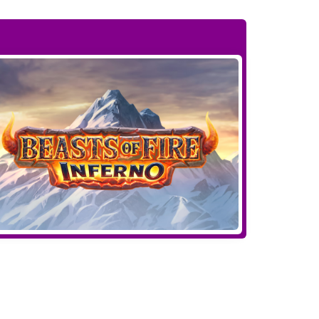
VOLGENDE