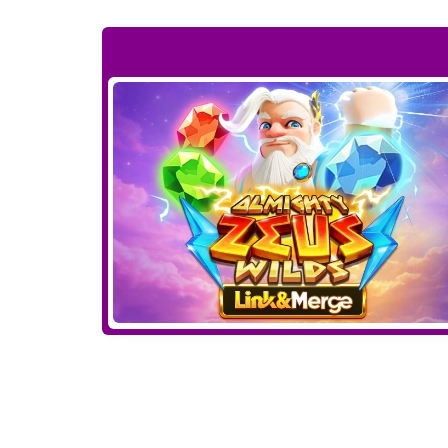
VORIGE