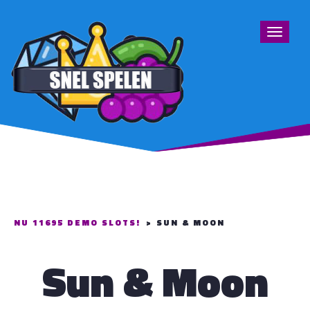
Toggle
navigat
NU 11695 DEMO SLOTS!
>
SUN & MOON
Sun & Moon