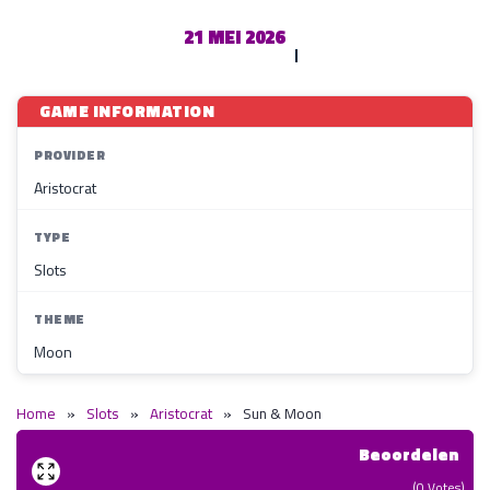
21 MEI 2026
GAME INFORMATION
PROVIDER
Aristocrat
TYPE
Slots
THEME
Moon
Home
»
Slots
»
Aristocrat
»
Sun & Moon
Beoordelen
(
0
Votes)