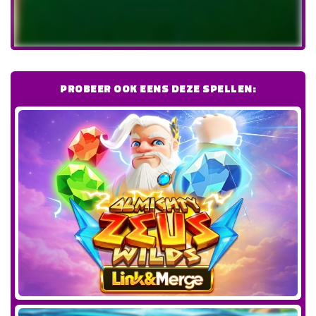
PROBEER OOK EENS DEZE SPELLEN: