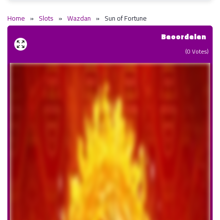
Home
»
Slots
»
Wazdan
»
Sun of Fortune
Beoordelen
(
0
Votes)