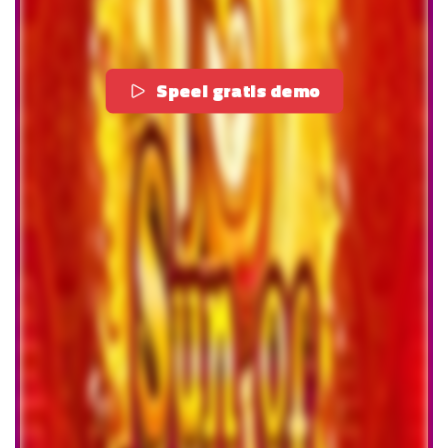
Speel gratis demo