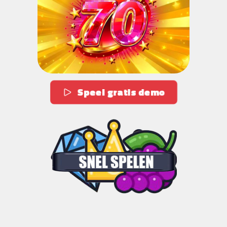
Speel gratis demo