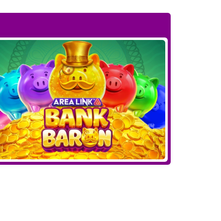
VOLGENDE