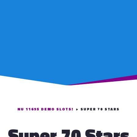
NU 11695 DEMO SLOTS!
>
SUPER 70 STARS
Super 70 Stars