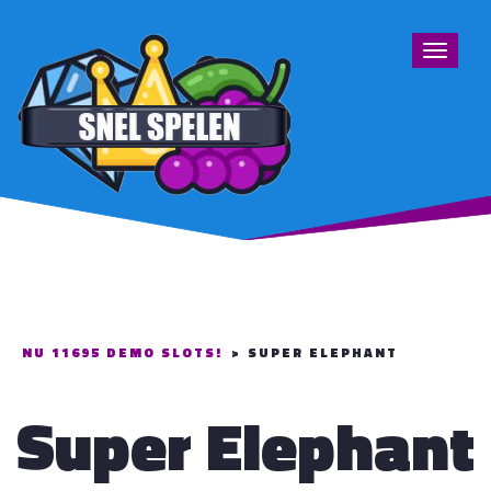
Toggle
navigat
NU 11695 DEMO SLOTS!
>
SUPER ELEPHANT
Super Elephant