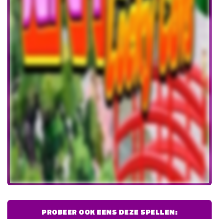
PROBEER OOK EENS DEZE SPELLEN: