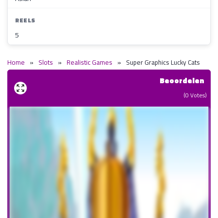
REELS
5
Home
»
Slots
»
Realistic Games
»
Super Graphics Lucky Cats
Beoordelen
(
0
Votes)