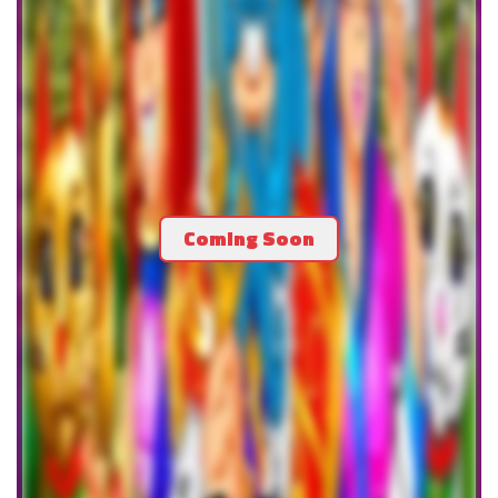
Coming Soon