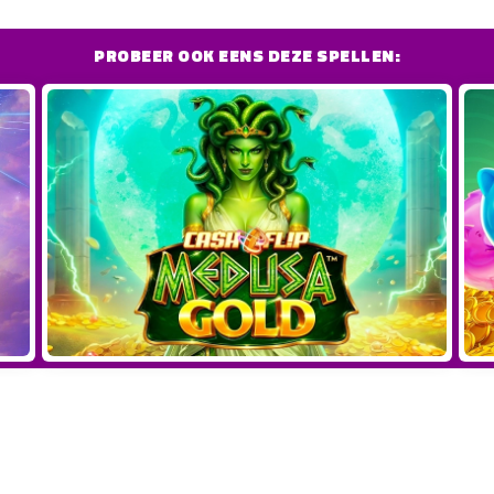
PROBEER OOK EENS DEZE SPELLEN: