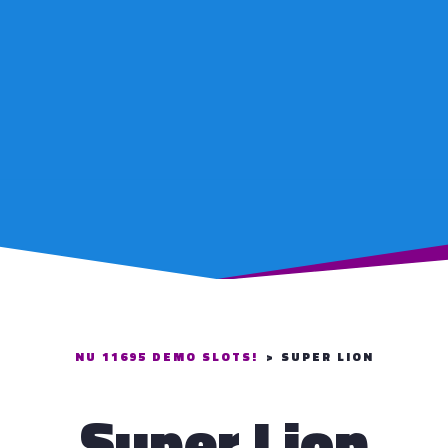
NU 11695 DEMO SLOTS!
>
SUPER LION
Super Lion