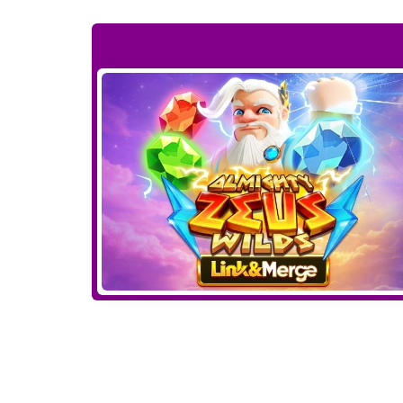
VORIGE