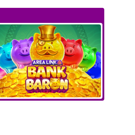
VOLGENDE