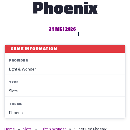
Phoenix
21 MEI 2026
GAME INFORMATION
PROVIDER
Light & Wonder
TYPE
Slots
THEME
Phoenix
Home
»
Slots
»
Light & Wonder
»
Super Red Phoenix