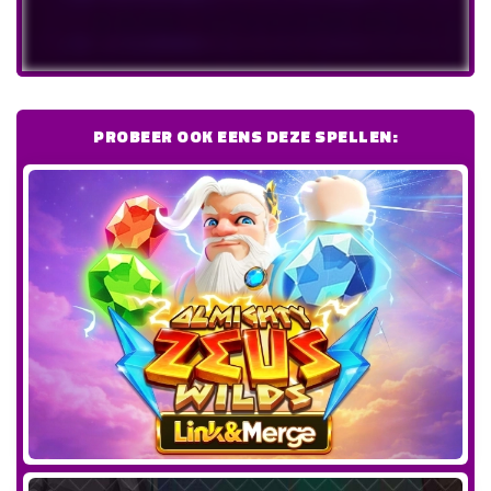
PROBEER OOK EENS DEZE SPELLEN: