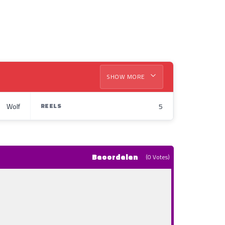
SHOW MORE
Wolf
5
REELS
Beoordelen
(
0
Votes)