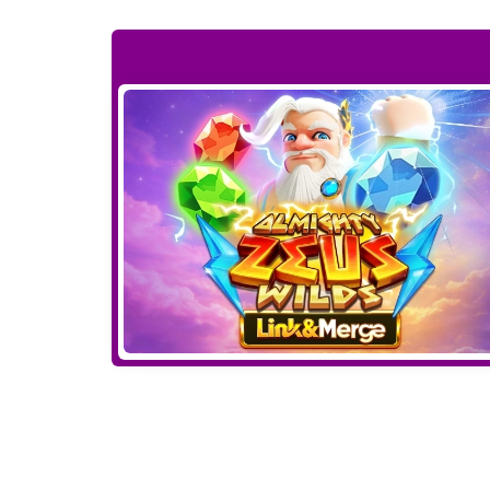
VORIGE