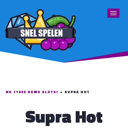
Toggle
navigat
NU 11695 DEMO SLOTS!
>
SUPRA HOT
Supra Hot