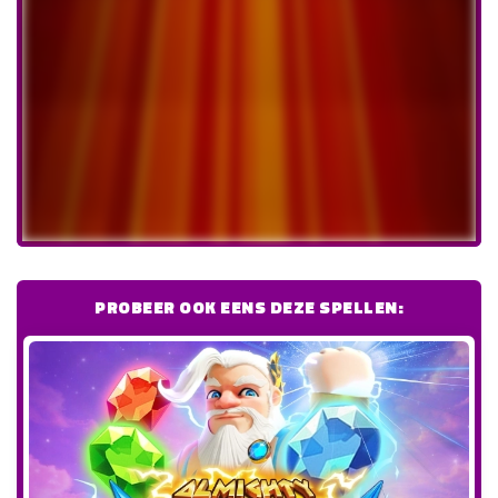
PROBEER OOK EENS DEZE SPELLEN: