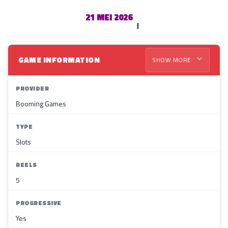
21 MEI 2026
GAME INFORMATION
SHOW MORE
PROVIDER
Booming Games
TYPE
Slots
REELS
5
PROGRESSIVE
Yes