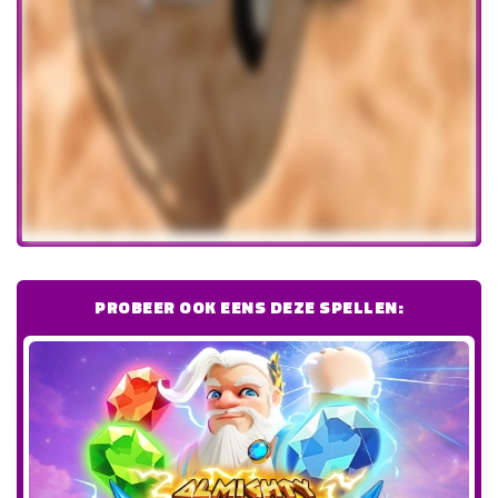
PROBEER OOK EENS DEZE SPELLEN: