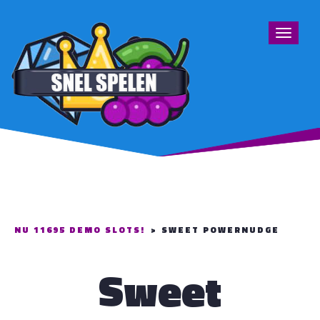
Toggle
navigat
NU 11695 DEMO SLOTS!
>
SWEET POWERNUDGE
Sweet