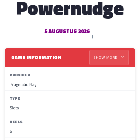
Powernudge
5 AUGUSTUS 2026
GAME INFORMATION
SHOW MORE
PROVIDER
Pragmatic Play
TYPE
Slots
REELS
6