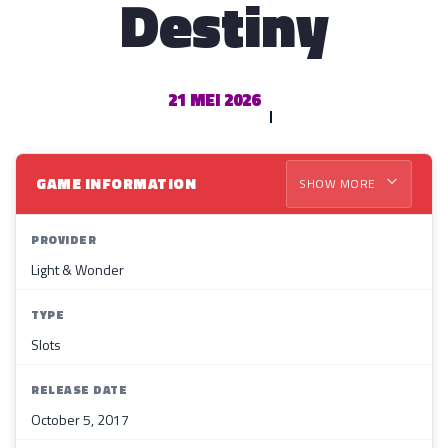
Destiny
21 MEI 2026
GAME INFORMATION
SHOW MORE
PROVIDER
Light & Wonder
TYPE
Slots
RELEASE DATE
October 5, 2017