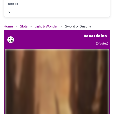
REELS
5
Home
»
Slots
»
Light & Wonder
»
Sword of Destiny
Beoordelen
(
0
Votes)