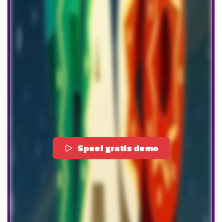
Speel gratis demo