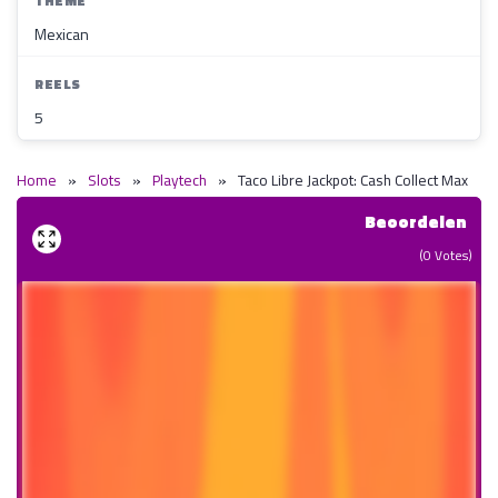
THEME
Mexican
REELS
5
Home
»
Slots
»
Playtech
»
Taco Libre Jackpot: Cash Collect Max
Beoordelen
(
0
Votes)