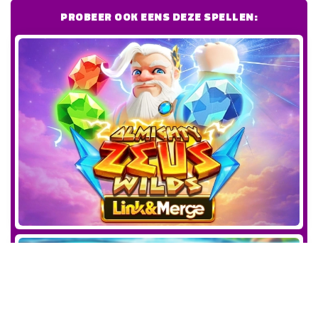
PROBEER OOK EENS DEZE SPELLEN: