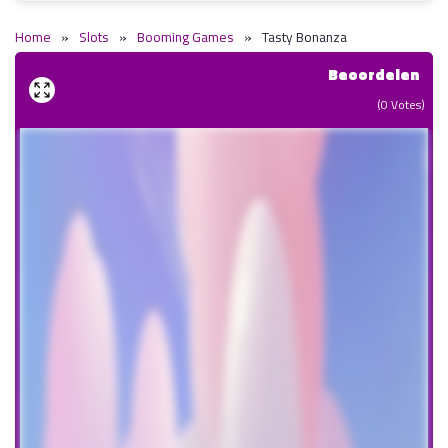
Home
»
Slots
»
Booming Games
»
Tasty Bonanza
Beoordelen
(
0
Votes)