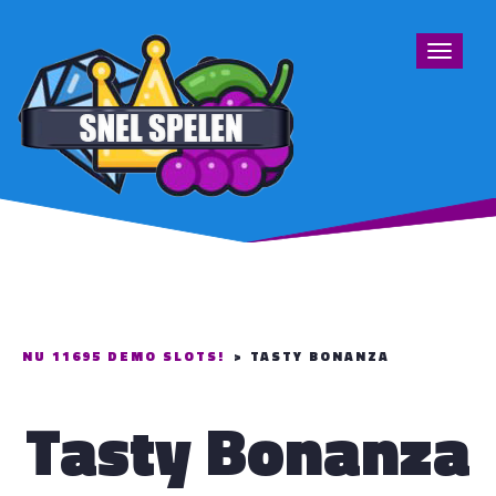
Toggle
navigat
NU 11695 DEMO SLOTS!
>
TASTY BONANZA
Tasty Bonanza