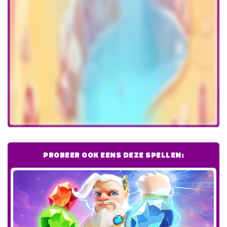
PROBEER OOK EENS DEZE SPELLEN: