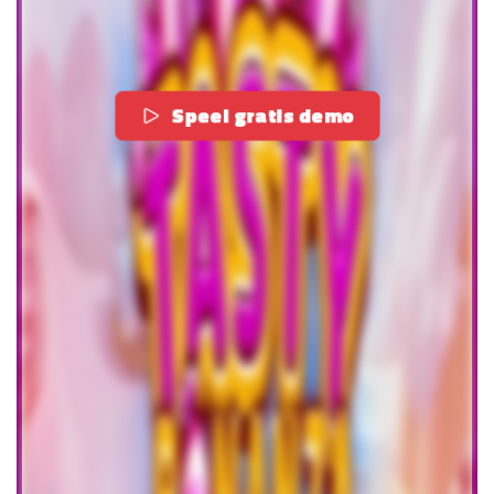
Speel gratis demo