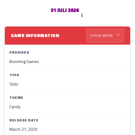
31 JULI 2026
GAME INFORMATION
SHOW MORE
PROVIDER
Booming Games
TYPE
Slots
THEME
Candy
RELEASE DATE
March 27, 2025