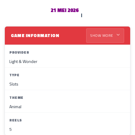
21 MEI 2026
GAME INFORMATION
SHOW MORE
PROVIDER
Light & Wonder
TYPE
Slots
THEME
Animal
REELS
5