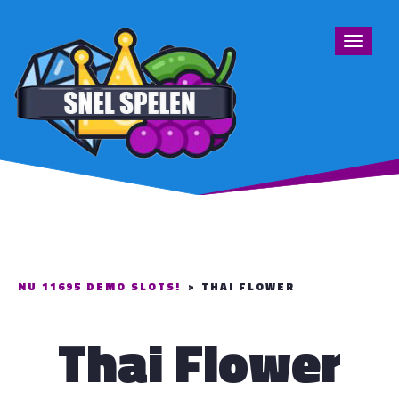
Toggle
navigat
NU 11695 DEMO SLOTS!
>
THAI FLOWER
Thai Flower