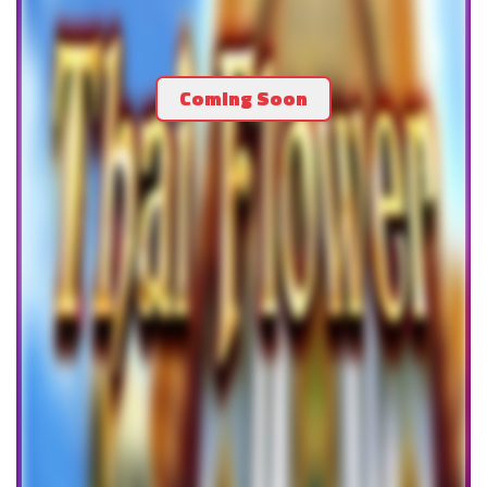
Coming Soon