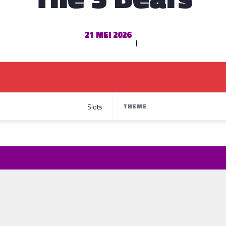
21 MEI 2026
Slots
THEME