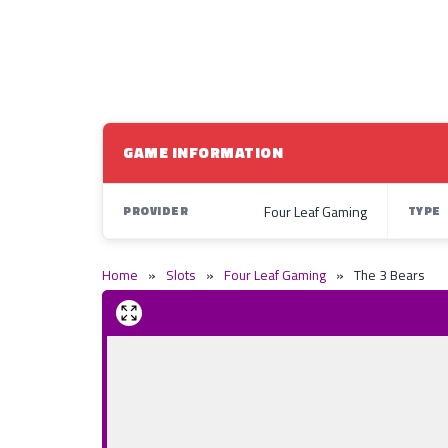
GAME INFORMATION
Four Leaf Gaming
PROVIDER
TYPE
Home
»
Slots
»
Four Leaf Gaming
»
The 3 Bears