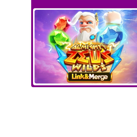
VORIGE
The Conqueror