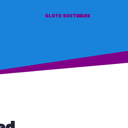
SLOTS SOFTWARE
ed