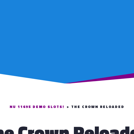
NU 11695 DEMO SLOTS!
>
THE CROWN RELOADED
he Crown Reload