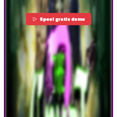
Speel gratis demo