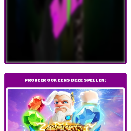
PROBEER OOK EENS DEZE SPELLEN: