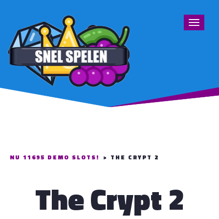
Toggle
navigat
NU 11695 DEMO SLOTS!
>
THE CRYPT 2
The Crypt 2