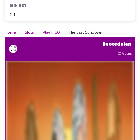
MIN BET
0.1
Home
»
Slots
»
Play'n GO
»
The Last Sundown
Beoordelen
(
0
Votes)