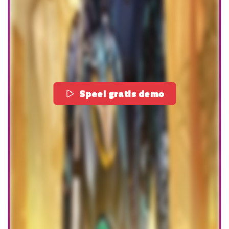
Speel gratis demo