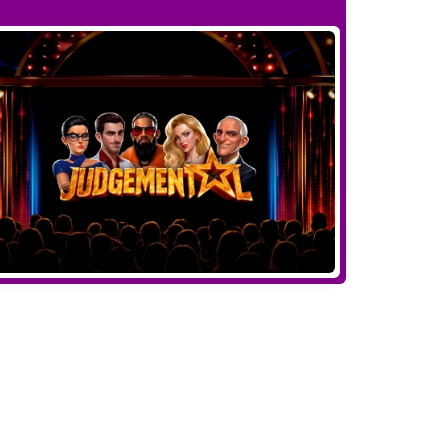
VOLGENDE
Good Girl Bad Girl 2