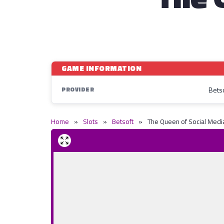
GAME INFORMATION
Bets
PROVIDER
Home
»
Slots
»
Betsoft
»
The Queen of Social Medi