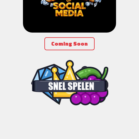
Coming Soon