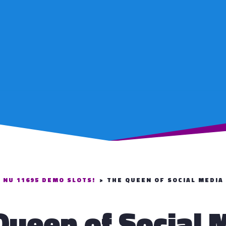
NU 11695 DEMO SLOTS!
>
THE QUEEN OF SOCIAL MEDIA
Queen of Social 