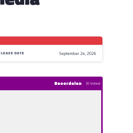
September 24, 2026
ELEASE DATE
Beoordelen
(
0
Votes)